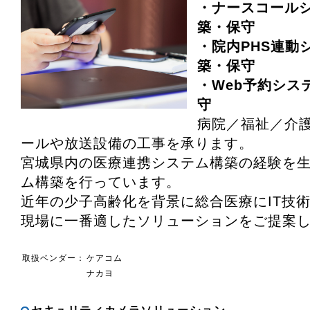
・ナースコール
築・保守
・院内PHS連動
築・保守
・Web予約シス
守
病院／福祉／介
ールや放送設備の工事を承ります。
宮城県内の医療連携システム構築の経験を
ム構築を行っています。
近年の少子高齢化を背景に総合医療にIT技
現場に一番適したソリューションをご提案
取扱ベンダー：
ケアコム
ナカヨ