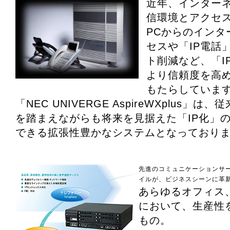
近年、インターネ
信環境とアクセ
PCからのインタ
セスや「IP電話
ト削減など、「I
より信頼度を高
もたらしていま
「NEC UNIVERGE AspireWXplus」
を踏まえながらも将来を見据えた「IP化」
できる拡張性豊かなシステムとなっており
先進のコミュニケーションサ
イルが、ビジネスシーンに革
あらゆるオフィス
において、生産性
もの。